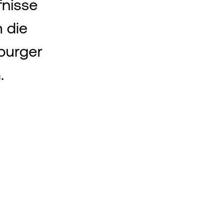
fnisse
 die
tburger
.