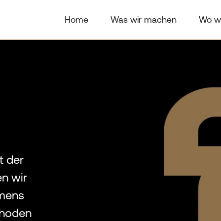
Home
Was wir machen
Wo wi
it der
en wir
hmens
thoden